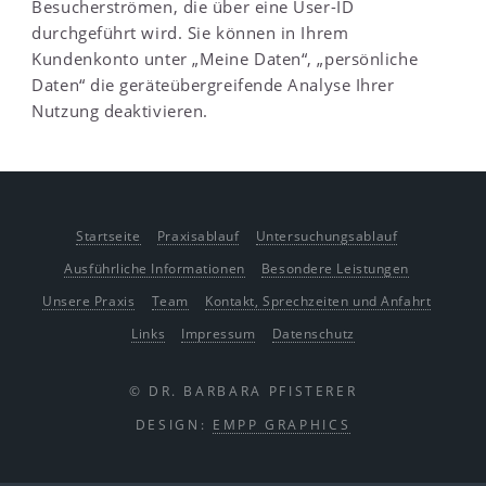
Besucherströmen, die über eine User-ID
durchgeführt wird. Sie können in Ihrem
Kundenkonto unter „Meine Daten“, „persönliche
Daten“ die geräteübergreifende Analyse Ihrer
Nutzung deaktivieren.
Startseite
Praxisablauf
Untersuchungsablauf
Ausführliche Informationen
Besondere Leistungen
Unsere Praxis
Team
Kontakt, Sprechzeiten und Anfahrt
Links
Impressum
Datenschutz
© DR. BARBARA PFISTERER
DESIGN:
EMPP GRAPHICS